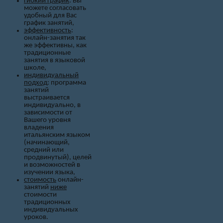
гибкий график
: Вы
можете согласовать
удобный для Вас
график занятий,
эффективность
:
онлайн-занятия так
же эффективны, как
традиционные
занятия в языковой
школе,
индивидуальный
подход
: программа
занятий
выстраивается
индивидуально, в
зависимости от
Вашего уровня
владения
итальянским языком
(начинающий,
средний или
продвинутый), целей
и возможностей в
изучении языка,
стоимость
онлайн-
занятий
ниже
стоимости
традиционных
индивидуальных
уроков.