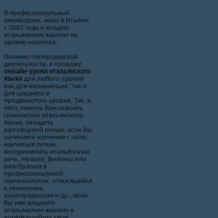
Я профессиональный
переводчик, живу в Италии
с 2005 года и владею
итальянским языком на
уровне носителя.
Помимо переводческой
деятельности, я провожу
онлайн-
уроки итальянского
языка
для любого уровня:
как для начинающих, так и
для среднего и
продвинутого уровня. Так, я
могу помочь Вам освоить
грамматику итальянского
языка, овладеть
разговорной речью, если Вы
начинаете изучение с нуля;
научиться лучше
воспринимать итальянскую
речь, музыку, фильмы или
разобраться в
профессиональной
терминологии, относящейся
к экономике,
юриспруденции и др., если
Вы уже владеете
итальянским языком и
хотите углубить свои