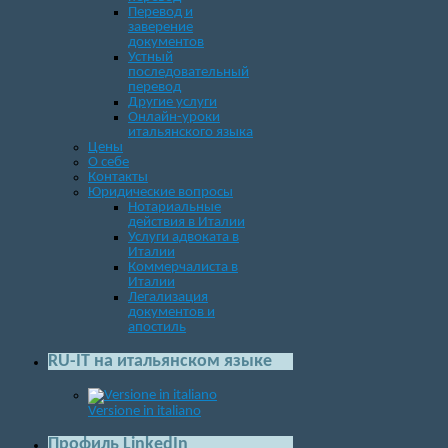
Перевод и
заверение
документов
Устный
последовательный
перевод
Другие услуги
Онлайн-уроки
итальянского языка
Цены
О себе
Контакты
Юридические вопросы
Нотариальные
действия в Италии
Услуги адвоката в
Италии
Коммерчалиста в
Италии
Легализация
документов и
апостиль
RU-IT на итальянском языке
Versione in italiano
Профиль LinkedIn