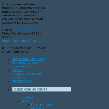
Для получения более
подробной информации об
индивидуальных онлайн-
занятиях итальянским
языком свяжитесь со мной
удобным Вам образом:
E-mail:
info@ru-it.info
Моб./ WhatsApp: +39 328
8168990
Анастасия Лушникова
Я предоставляю также
следующие услуги:
Письменный перевод
Перевод и заверение
документов
Устный
последовательный
перевод
Другие услуги
Содержание сайта
Главная
Услуги
Письменный
перевод